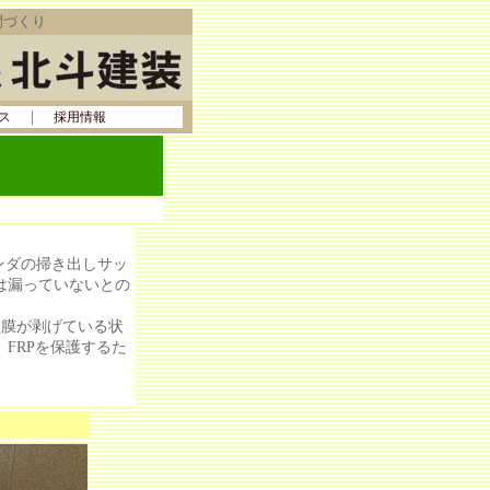
間づくり
｜
ス
採用情報
ンダの掃き出しサッ
は漏っていないとの
塗膜が剥げている状
FRPを保護するた