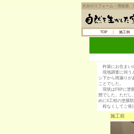
大分のリフォーム・増改築、
｜
TOP
施工例
杵築にお住まいの
現地調査に伺うと
シ下から雨漏りが
ことでした。
現状はFRPに塗
態でした。ただし
めに6工程の塗膜
程なくしてご発注
施工前