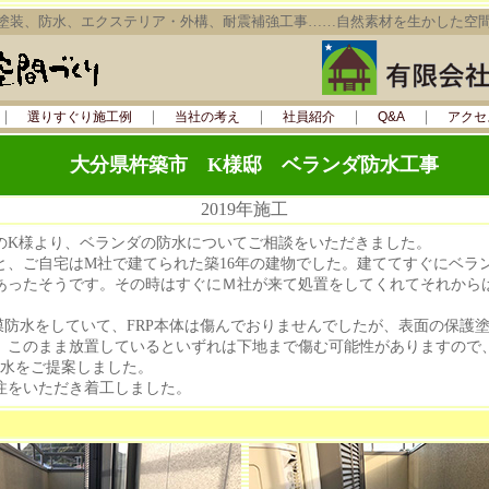
塗装、防水、エクステリア・外構、耐震補強工事……自然素材を生かした空
｜
｜
｜
｜
｜
選りすぐり施工例
当社の考え
社員紹介
Q&A
アクセ
大分県
杵築市 K様邸 ベランダ防水工事
2019年施工
K様より、ベランダの防水についてご相談をいただきました。
、ご自宅はM社で建てられた築16年の建物でした。建ててすぐにベラ
あったそうです。その時はすぐにＭ社が来て処置をしてくれてそれから
膜防水をしていて、FRP本体は傷んでおりませんでしたが、表面の保護
、このまま放置しているといずれは下地まで傷む可能性がありますので、
防水をご提案しました。
をいただき着工しました。