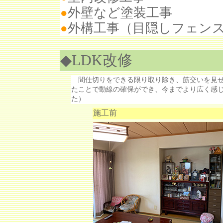
外壁など塗装工事
●
外構工事（目隠しフェン
●
◆LDK改修
間仕切りをできる限り取り除き、筋交いを見せ
たことで動線の確保ができ、今までより広く感じ
た）
施工前