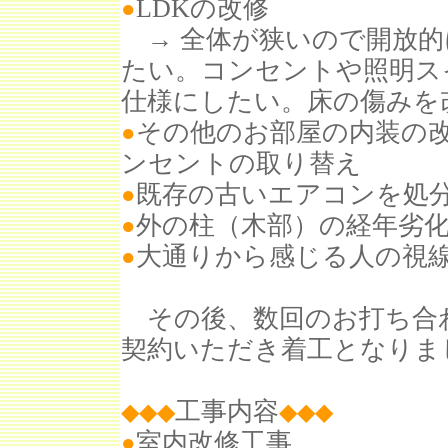
LDKの改修
●
→ 全体が狭いので開放的
たい。コンセントや照明ス
仕様にしたい。床の傷みを
その他のお部屋の内装の
●
ンセントの取り替え
既存の古いエアコンを処
●
外の柱（木部）の経年劣
●
大通りから感じる人の視
●
その後、数回のお打ち合
契約いただき着工となりま
工事内容
◆◆◆
◆◆◆
室内改修工事
●