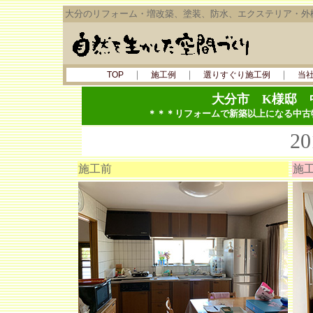
大分のリフォーム・増改築、塗装、防水、エクステリア・外
｜
｜
｜
TOP
施工例
選りすぐり施工例
当
大分市
K様邸 
＊＊＊リフォームで新築以上になる中古
2
施工前
施