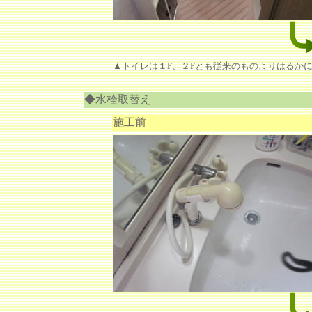
▲トイレは１F、２Fとも従来のものよりはるか
◆水栓取替え
施工前