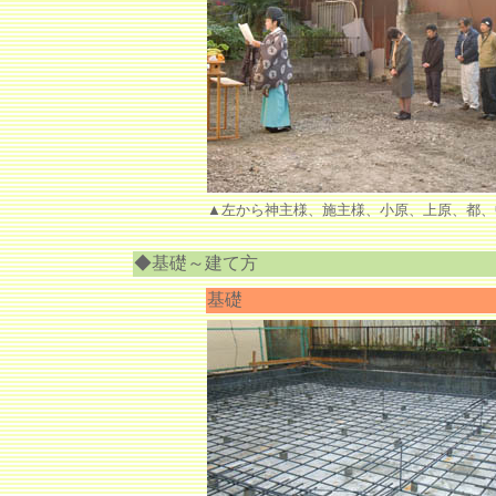
▲左から神主様、施主様、小原、上原、都、
◆基礎～建て方
基礎