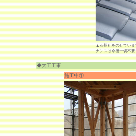
▲石州瓦をのせていま
ナンスは今後一切不要
◆大工工事
施工中①