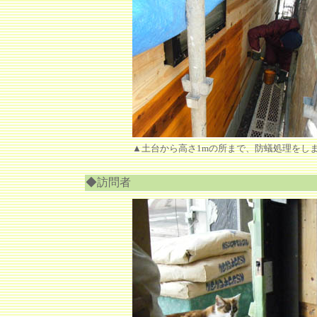
▲土台から高さ1mの所まで、防蟻処理をし
◆訪問者