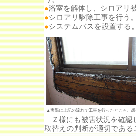
浴室を解体し、シロアリ
●
シロアリ駆除工事を行う
●
システムバスを設置する
●
▲実際に上記の流れで工事を行ったところ、想
Ｚ様にも被害状況を確認
取替えの判断が適切である