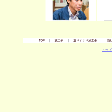
｜
｜
｜
TOP
施工例
選りすぐり施工例
当
｜
トップ