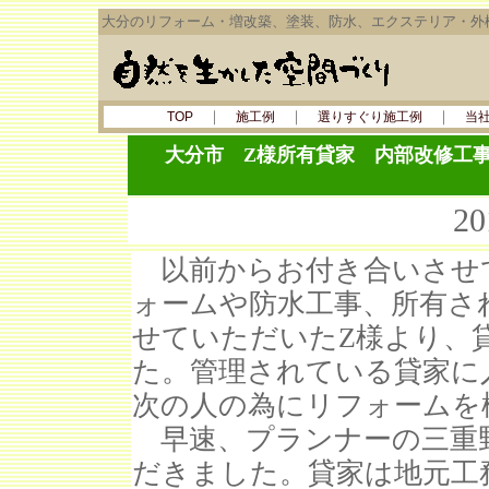
大分のリフォーム・増改築、塗装、防水、エクステリア・外
｜
｜
｜
TOP
施工例
選りすぐり施工例
当
大分市 Z様所有貸家 内部改修工
2
以前からお付き合いさせ
ォームや防水工事、所有さ
せていただいたZ様より、
た。管理されている貸家に
次の人の為にリフォームを
早速、プランナーの三重
だきました。貸家は地元工