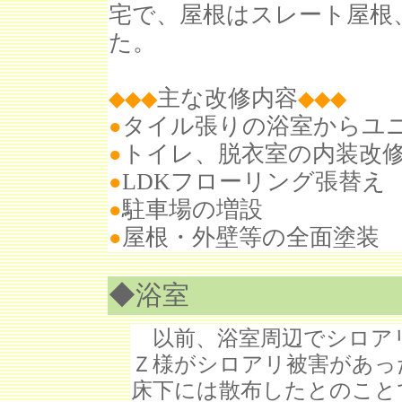
宅で、屋根はスレート屋根
た。
主な改修内容
◆◆◆
◆◆◆
タイル張りの浴室からユ
●
トイレ、脱衣室の内装改
●
LDKフローリング張替え
●
駐車場の増設
●
屋根・外壁等の全面塗装
●
◆浴室
以前、浴室周辺でシロア
Ｚ様がシロアリ被害があっ
床下には散布したとのこと