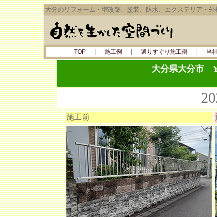
大分のリフォーム・増改築、塗装、防水、エクステリア・外
｜
｜
｜
TOP
施工例
選りすぐり施工例
当
大分県大分市 
2
施工前