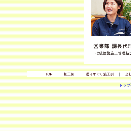
｜
｜
｜
TOP
施工例
選りすぐり施工例
当
｜
トップ