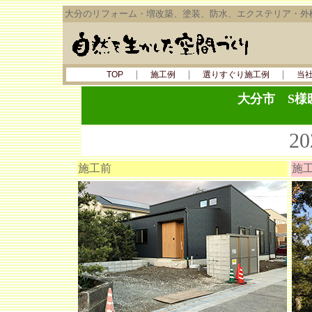
大分のリフォーム・増改築、塗装、防水、エクステリア・外
｜
｜
｜
TOP
施工例
選りすぐり施工例
当
大分市 S様
2
施工前
施