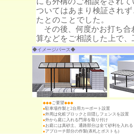
にも外構のご相談をされて
ついてはあまり検証されず
たとのことでした。
その後、何度かお打ち合
算などをご相談した上で、
◆イメージパース◆
◆◆◆
ご要望
◆
◆
◆
●
駐車場作製と2台用カーポート設置
●
外周は化粧ブロックと目隠しフェンスを設置
●
外から庭に入れる門扉を取り付け
●
お庭には真砂土、通路部分は全て砂利を入れる
●
アプローチ部分の作製(表札とポストも)