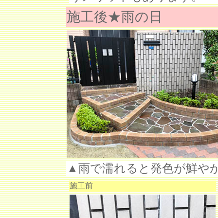
施工後★雨の日
▲雨で濡れると発色が鮮や
施工前