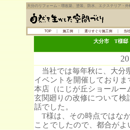
大分のリフォーム・増改築、塗装、防水、エクステリア・外
｜
｜
｜
TOP
施工例
選りすぐり施工例
当
大分市 T様邸
2
当社では毎年秋に、大分県
イベントを開催しておりま
本店（にじが丘ショールー
玄関廻りの改修について検
話でした。
T様は、その時点ではなか
ことでしたので、都合がよ