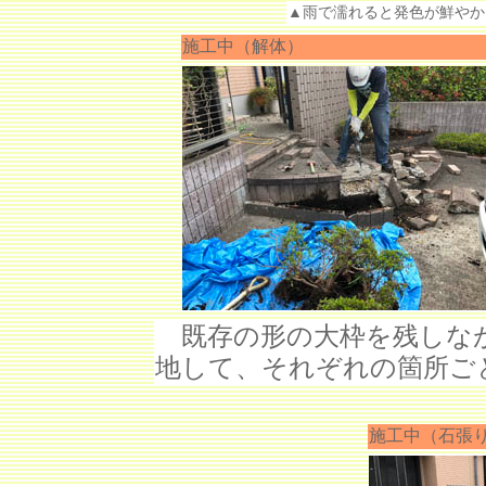
▲雨で濡れると発色が鮮やか
施工中（解体）
既存の形の大枠を残しなが
地して、それぞれの箇所ご
施工中（石張