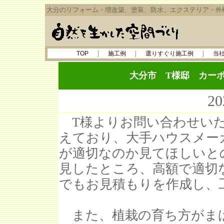
大分のリフォーム・増改築、塗装、防水、エクステリア・外
｜
｜
｜
TOP
施工例
選りすぐり施工例
当
大分市 T様邸
カー
2
T様よりお問い合わせいた
えており、大手ハウスメー
が適切なのか見てほしいと
見したところ、高額で適切
でもお見積もりを作成し、
また、植栽の育ち方がま