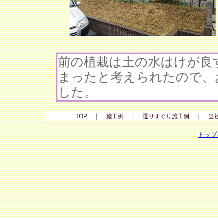
前の植栽は土の水はけが良
まったと考えられたので、
した。
｜
｜
｜
TOP
施工例
選りすぐり施工例
当
｜
トップ