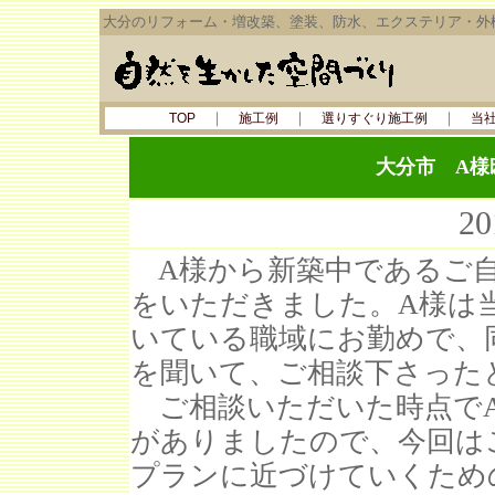
大分のリフォーム・増改築、塗装、防水、エクステリア・外
｜
｜
｜
TOP
施工例
選りすぐり施工例
当
大分市 A
2
A様から新築中であるご自
をいただきました。A様は
いている職域にお勤めで、
を聞いて、ご相談下さった
ご相談いただいた時点でA
がありましたので、今回は
プランに近づけていくため