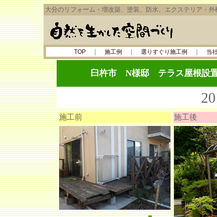
大分のリフォーム・増改築、塗装、防水、エクステリア・外
｜
｜
｜
TOP
施工例
選りすぐり施工例
当
臼杵市 N様邸
テラス屋根設
2
施工前
施工後