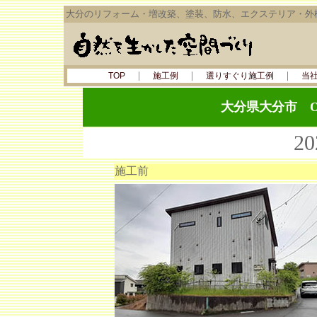
大分のリフォーム・増改築、塗装、防水、エクステリア・外
｜
｜
｜
TOP
施工例
選りすぐり施工例
当
大分県大分市 
2
施工前