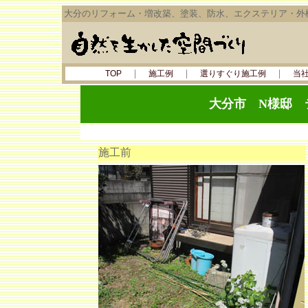
大分のリフォーム・増改築、塗装、防水、エクステリア・外
｜
｜
｜
TOP
施工例
選りすぐり施工例
当
大分市 N様邸 
施工前