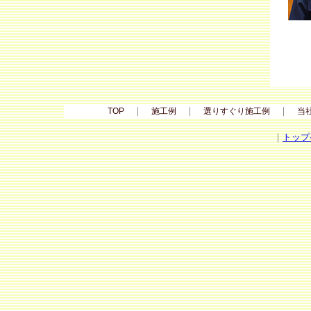
｜
｜
｜
TOP
施工例
選りすぐり施工例
当
｜
トップ