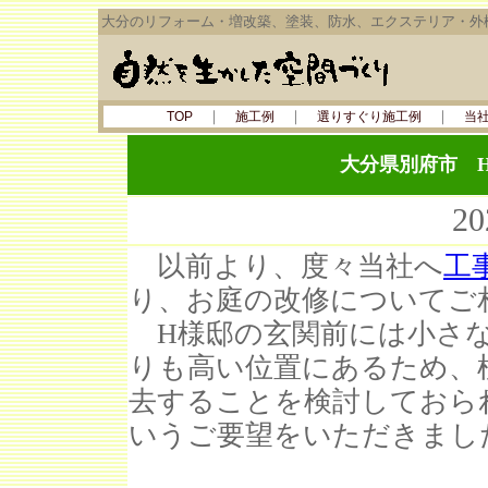
大分のリフォーム・増改築、塗装、防水、エクステリア・外
｜
｜
｜
TOP
施工例
選りすぐり施工例
当
大分県別府市 
2
以前より、度々当社へ
工
り、お庭の改修についてご
H様邸の玄関前には小さ
りも高い位置にあるため、
去することを検討しておら
いうご要望をいただきまし