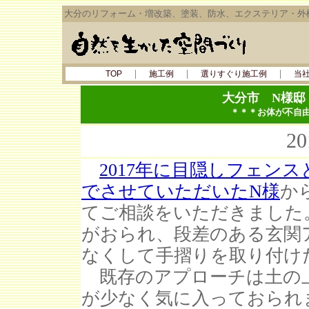
大分のリフォーム・増改築、塗装、防水、エクステリア・外
｜
｜
｜
TOP
施工例
選りすぐり施工例
当
大分市 N様
＊＊＊お体が不自
2
2017年に目隠しフェン
でさせていただいたN様
か
てご相談をいただきました
がおられ、段差のある玄関
なくして手摺りを取り付け
既存のアプローチは土の
が少なく気に入っておられ