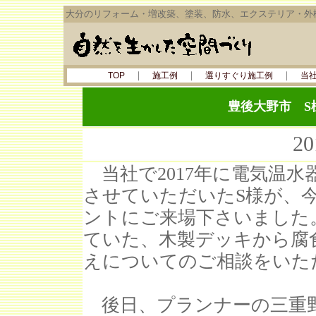
大分のリフォーム・増改築、塗装、防水、エクステリア・外
｜
｜
｜
TOP
施工例
選りすぐり施工例
当
豊後大野市 
2
当社で2017年に電気温
させていただいたS様が、
ントにご来場下さいました
ていた、木製デッキから腐
えについてのご相談をいた
後日、プランナーの三重野