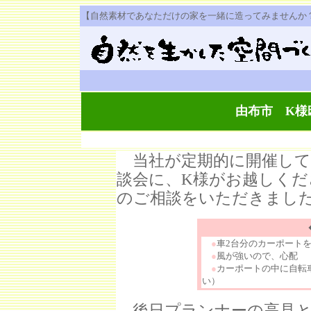
【自然素材であなただけの家を一緒に造ってみませんか
由布市 K様
当社が定期的に開催して
談会に、K様がお越しく
のご相談をいただきまし
●
車2台分のカーポート
●
風が強いので、心配
●
カーポートの中に自転
い）
後日プランナーの高見と