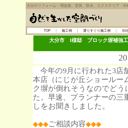
大分のリフォーム・増改築、塗装、防水、エクステリア・外
｜
｜
｜
TOP
施工例
選りすぐり施工例
当
大分市 I様邸 ブロック塀補強
2
今年の9月に行われた3店
本店（にじが丘ショールー
ク塀が倒れそうなのでどう
た。早速、プランナーの三
しをお聞きしました。
ご相談内容
◆◆◆
◆◆
◆