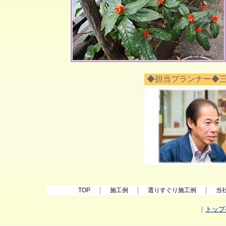
◆担当プランナー◆
｜
｜
｜
TOP
施工例
選りすぐり施工例
当
｜
トップ