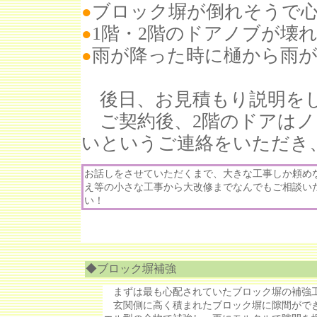
ブロック塀が倒れそうで
●
1階・2階のドアノブが壊
●
雨が降った時に樋から雨
●
後日、お見積もり説明をし
ご契約後、2階のドアはノ
いというご連絡をいただき
お話しをさせていただくまで、大きな工事しか頼め
え等の小さな工事から大改修までなんでもご相談い
い！
◆ブロック塀補強
まずは最も心配されていたブロック塀の補強
玄関側に高く積まれたブロック塀に隙間ができ