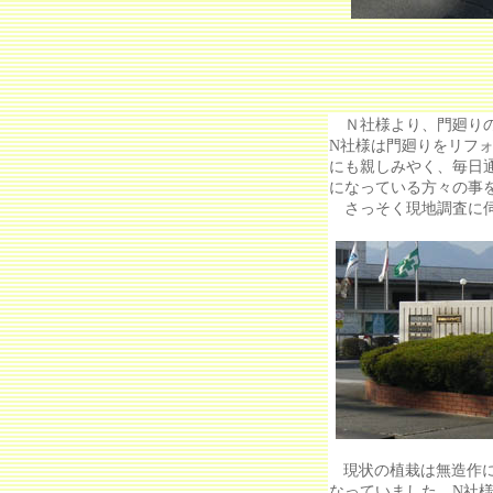
Ｎ社様より、門廻りの
N社様は門廻りをリフ
にも親しみやく、毎日
になっている方々の事
さっそく現地調査に
現状の植栽は無造作
なっていました。N社