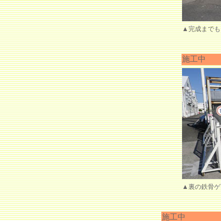
▲完成までも
施工中
▲裏の鉄骨ゲ
施工中