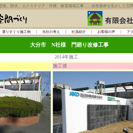
塗装、防水、エクステリア・外構、耐震補強工事……自然素材を生かした空
｜
｜
｜
｜
｜
選りすぐり施工例
当社の考え
社員紹介
お客様の声
ア
大分市 N社様 門廻り改修工事
2014年施工
施工後