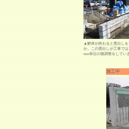
▲解体が終わると墨出しを
か。この墨出しが工事では
mm単位の微調整をしてい
施工中