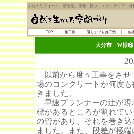
大分のリフォーム・増改築、塗装、防水、エクステリア・外
｜
｜
｜
TOP
施工例
選りすぐり施工例
当
大分市 W様邸
2
以前から度々工事をさせ
場のコンクリートが何度も
きました。
早速プランナーの辻が現
標があるところが割れてい
の管があり、それを巻き込
ました。また、段差が極端