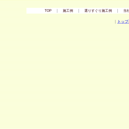
｜
｜
｜
TOP
施工例
選りすぐり施工例
当
｜
トップ