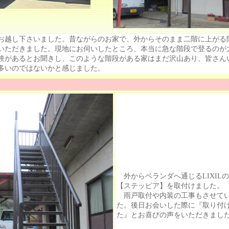
越し下さいました。昔ながらのお家で、外からそのまま二階に上がる
いただきました。現地にお伺いしたところ、本当に急な階段で登るのが
があるとお聞きし、このような階段がある家はまだ沢山あり、皆さん
多いのではないかと感じました。
外からベランダへ通じるLIXIL
【ステッピア】を取付けました。
雨戸取付や内装の工事もさせてい
た。後日お会いした際に『取り付
た』とお喜びの声をいただきまし