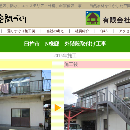
塗装、防水、エクステリア・外構、耐震補強工事……自然素材を生かした空
｜
｜
｜
｜
｜
選りすぐり施工例
当社の考え
社員紹介
Q&A
アクセ
臼杵市 N様邸 外階段取付け工事
2015年施工
施工後