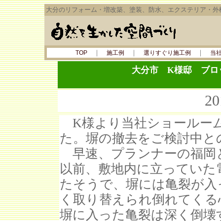
大分のリフォーム・増改築、塗装、防水、エクステリア・外
｜
｜
｜
TOP
施工例
選りすぐり施工例
当
大分市 K様邸 ブロ
2
K様より当社ショールー
た。塀の撤去をご検討中と
早速、プランナーの福岡
以前、敷地内に立っていた
たそうで、塀には亀裂が入
く取り替えられ倒れてくる
塀に入った亀裂は深く倒壊