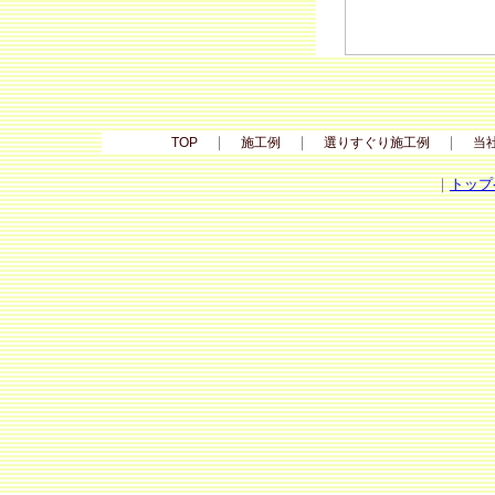
｜
｜
｜
TOP
施工例
選りすぐり施工例
当
｜
トップ