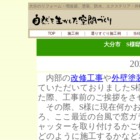
大分のリフォーム・増改築、塗装、防水、エクステリア・外
｜
｜
｜
TOP
施工例
選りすぐり施工例
当
大分市 S様
2
内部の
改修工事
や
外壁塗
ていただいておりましたS
た際、工事前のご挨拶をさ
その際、S様に現在何かお
ろ、ここ最近の台風で窓ガ
ャッターを取り付けるかご
どのように施工するかなど