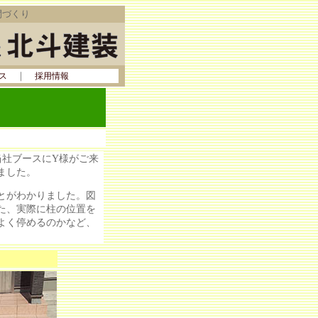
間づくり
｜
ス
採用情報
当社ブースにY様がご来
ました。
とがわかりました。図
た、実際に柱の位置を
よく停めるのかなど、