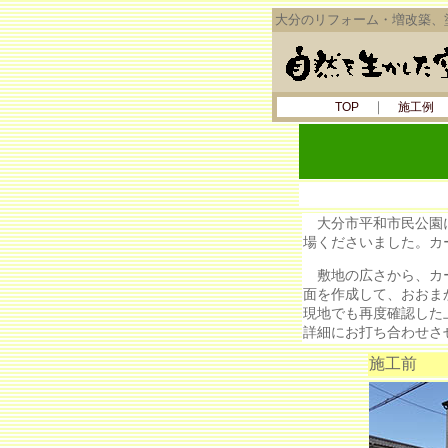
大分のリフォーム・増改築、
｜
TOP
施工例
大分市平和市民公園に
場くださいました。カ
敷地の広さから、カー
面を作成して、おおま
現地でも再度確認した
詳細にお打ち合わせさ
施工前