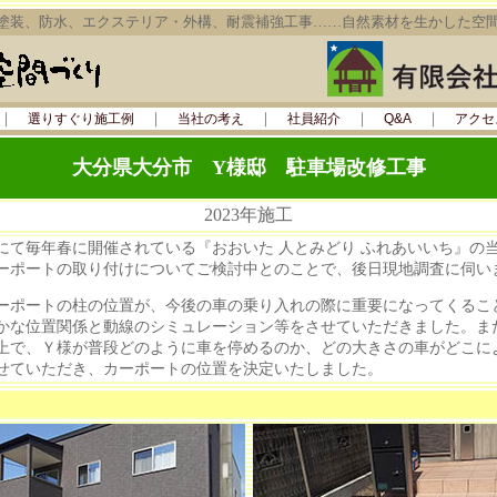
塗装、防水、エクステリア・外構、耐震補強工事……自然素材を生かした空
｜
｜
｜
｜
｜
選りすぐり施工例
当社の考え
社員紹介
Q&A
アクセ
大分県大分市 Y様邸 駐車場改修工事
2023年施工
て毎年春に開催されている『おおいた 人とみどり ふれあいいち』の
ーポートの取り付けについてご検討中とのことで、後日現地調査に伺い
ポートの柱の位置が、今後の車の乗り入れの際に重要になってくるこ
かな位置関係と動線のシミュレーション等をさせていただきました。ま
上で、Ｙ様が普段どのように車を停めるのか、どの大きさの車がどこに
せていただき、カーポートの位置を決定いたしました。