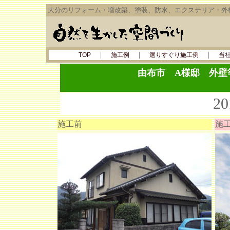
大分のリフォーム・増改築、塗装、防水、エクステリア・外
｜
｜
｜
TOP
施工例
選りすぐり施工例
当
由布市 A様邸 外壁
2
施工前
施