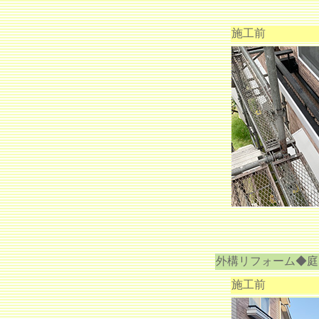
施工前
外構リフォーム◆庭
施工前