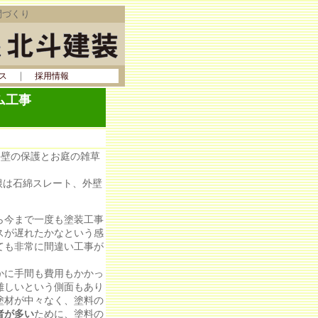
間づくり
｜
ス
採用情報
ム工事
外壁の保護とお庭の雑草
根は石綿スレート、外壁
ら今まで一度も塗装工事
スが遅れたかなという感
ても非常に間違い工事が
かに手間も費用もかかっ
難しいという側面もあり
塗材が中々なく、塗料の
者が多い
ために、塗料の