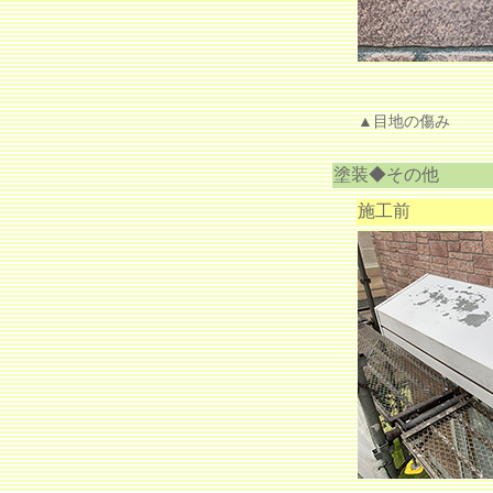
▲目地の傷み
塗装◆その他
施工前