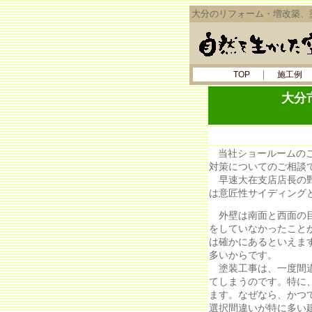
大分のリフォーム・増改築、
｜
TOP
施工例
大分
当社ショールームの
対策についてのご相談
早速大在支店店長の野
は意匠性サイディング
外壁は南面と西面の目
をしていなかったこと
は確かにあるといえま
多いからです。
塗装工事は、一度間違
てしまうのです。特に
ます。なぜなら、かつ
選択間違いが特に多い