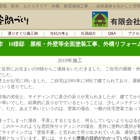
塗装、防水、エクステリア・外構、耐震補強工事……自然素材を生かした空
｜
｜
｜
｜
｜
選りすぐり施工例
当社の考え
社員紹介
Q&A
アクセ
市 H様邸 屋根・外壁等全面塗装工事、外構リフォー
2019年施工
ご近所にお住まいのH様からご連絡をいただきました。ご自宅の屋根・
でした。
上がお宅に伺いました。ご自宅は2001年にM社で建てられており、屋
という造りでした。
地の劣化と、サイディングに多少の反りが見られましたが、建ててか
が幸いでした。結果的に反りがでているということは、少しメンテナン
す。ただ、あえて幸いというのは、塗装の場合、一般の住宅塗装であっ
ってしまった場合、手直しするとなると、何もしていないよりもはる
、このケースのような意匠性サイディングの場合、意外に塗料の選択が
てサイディングは『塗装不要』と言われて売り出されていた為、適切な
建材となっています。更には、そもそも
塗装の目的がわかっていない業