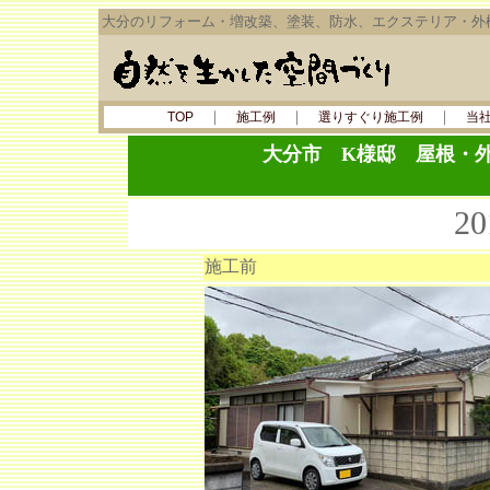
大分のリフォーム・増改築、塗装、防水、エクステリア・外
｜
｜
｜
TOP
施工例
選りすぐり施工例
当
大分市 K様邸 屋根・
2
施工前