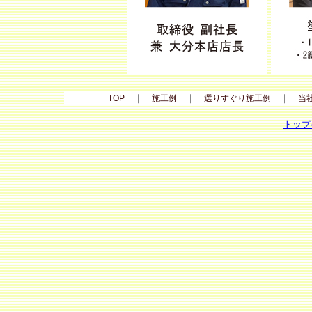
｜
｜
｜
TOP
施工例
選りすぐり施工例
当
｜
トップ