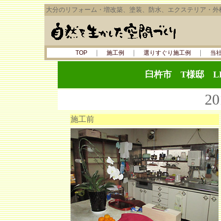
大分のリフォーム・増改築、塗装、防水、エクステリア・外
｜
｜
｜
TOP
施工例
選りすぐり施工例
当
臼杵市 T様邸 L
2
施工前