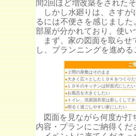
間2回ほど増改築をされた
しかし水廻りは、さすが
るには不便さを感じました
部屋が分かれており、使い
まず、家の図面を取らせて
し、プランニングを進める
ご
●
２間の座敷はそのまま
●
大きく広々としたＬＤＫをつくりた
●
ＬＤＫのキッチンは対面式にしたい
●
お風呂を大きくしたい
●
トイレ、洗面脱衣室は新しくしてき
●
明るく過ごしやすい家にしたい
図面を見ながら何度か打ち
内容・プランにご納得くだ