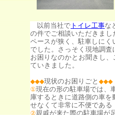
以前当社で
トイレ工事
な
の件でご相談いただきまし
ペースが狭く、駐車しにく
でした。さっそく現地調査
お困りなのかとお聞きし、
ていきました。
現状のお困りごと
◆◆◆
◆
◆
◆
現在の形の駐車場では、
①
庫するときに道路側の車を
せなくて非常に不便である
親戚が来た際の駐車場が
②