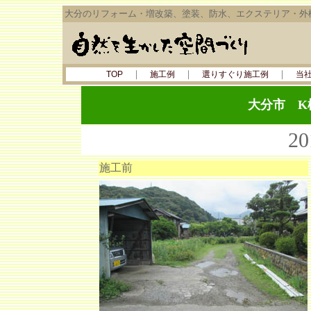
大分のリフォーム・増改築、塗装、防水、エクステリア・外
｜
｜
｜
TOP
施工例
選りすぐり施工例
当
大分市 
2
施工前