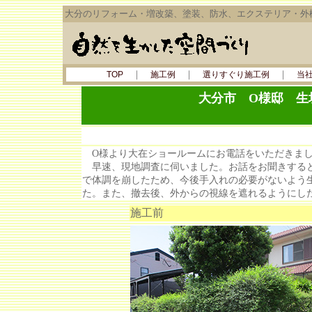
大分のリフォーム・増改築、塗装、防水、エクステリア・外
｜
｜
｜
TOP
施工例
選りすぐり施工例
当
大分市
O様邸 生
O様より大在ショールームにお電話をいただきまし
早速、現地調査に伺いました。お話をお聞きすると
で体調を崩したため、今後手入れの必要がないよう
た。また、撤去後、外からの視線を遮れるようにし
施工前