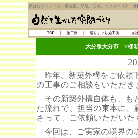
大分のリフォーム・増改築、塗装、防水、エクステリア・外
｜
｜
｜
TOP
施工例
選りすぐり施工例
当
大分県大分市 T様
2
昨年、新築外構をご依頼下
の工事のご相談をいただき
その新築外構自体も、もと
た流れで、担当の東本に、
さって、ご依頼いただいた
今回は、ご実家の境界の塀