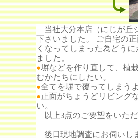
当社大分本店（にじが丘シ
下さいました。 ご自宅の
くなってしまった為どうに
ました。
塀などを作り直して、植
●
むかたちにしたい。
全てを塀で覆ってしまう
●
正面がちょうどリビング
●
い。
以上3点のご要望をいただ
後日現地調査にお伺いしま