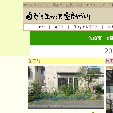
大分のリフォーム・増改築、塗装、防水、エクステリア・外
｜
｜
｜
TOP
施工例
選りすぐり施工例
当
佐伯市 Y
2
施工前
施